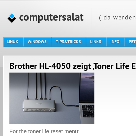
computersalat
( da werden
LINUX
WINDOWS
TIPS&TRICKS
LINKS
INFO
PET
Brother HL-4050 zeigt ‚Toner Life 
For the toner life reset menu: