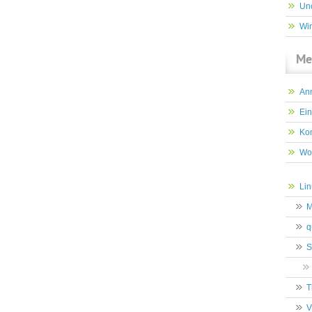
Un
Wi
Me
An
Ein
Ko
Wo
Lin
M
q
S
T