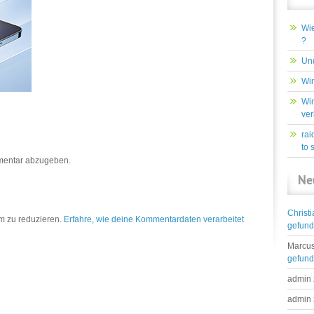
Wie
?
Und
Win
Win
ver
rai
to 
mentar abzugeben.
Ne
Christ
m zu reduzieren.
Erfahre, wie deine Kommentardaten verarbeitet
gefun
Marcus
gefun
admin
admin