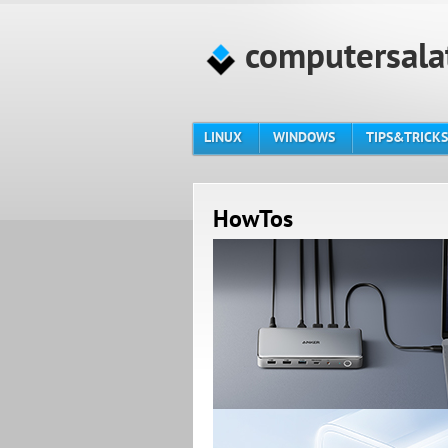
computersala
LINUX
WINDOWS
TIPS&TRICKS
HowTos