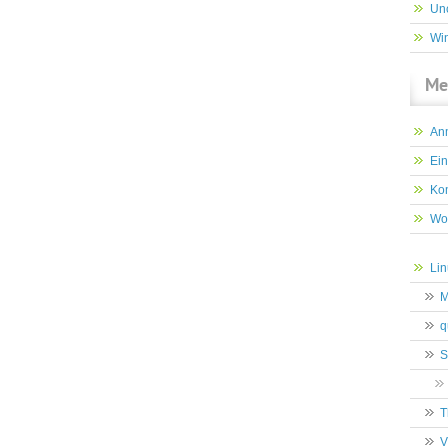
Un
Wi
Me
An
Ein
Ko
Wo
Lin
M
q
S
T