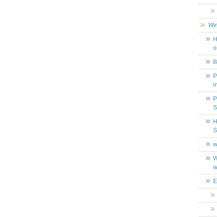
Wi
H
o
B
P
i
P
S
H
S
w
W
w
E