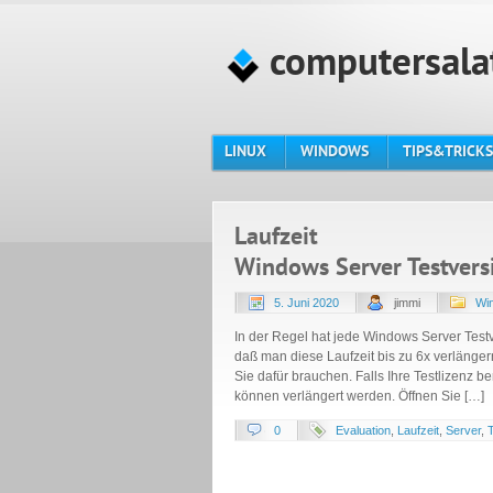
computersala
LINUX
WINDOWS
TIPS&TRICKS
Laufzeit
Windows Server Testversi
5. Juni 2020
jimmi
Wi
In der Regel hat jede Windows Server Test
daß man diese Laufzeit bis zu 6x verlänge
Sie dafür brauchen. Falls Ihre Testlizenz b
können verlängert werden. Öffnen Sie […]
0
Evaluation
,
Laufzeit
,
Server
,