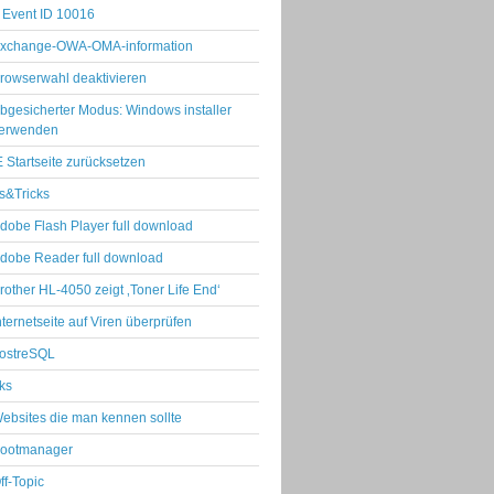
Event ID 10016
xchange-OWA-OMA-information
rowserwahl deaktivieren
bgesicherter Modus: Windows installer
erwenden
E Startseite zurücksetzen
s&Tricks
dobe Flash Player full download
dobe Reader full download
rother HL-4050 zeigt ‚Toner Life End‘
nternetseite auf Viren überprüfen
ostreSQL
ks
ebsites die man kennen sollte
ootmanager
ff-Topic