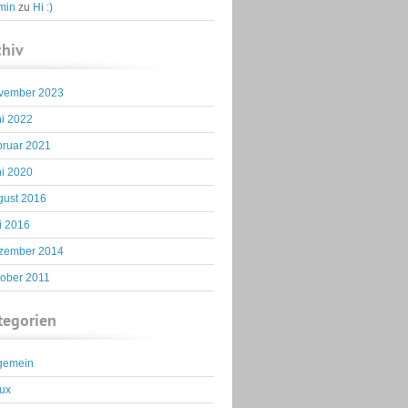
min
zu
Hi :)
chiv
vember 2023
i 2022
bruar 2021
i 2020
gust 2016
i 2016
zember 2014
tober 2011
tegorien
lgemein
ux