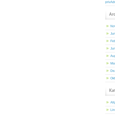
privAd
Ar
No
Jun
Fe
Jun
Au
Ma
De
Ok
Ka
Al
Lin