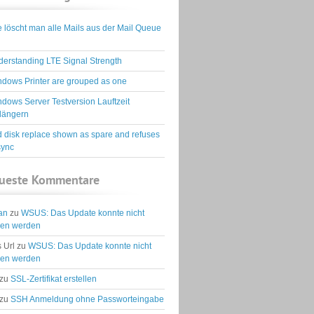
 löscht man alle Mails aus der Mail Queue
erstanding LTE Signal Strength
dows Printer are grouped as one
dows Server Testversion Lauftzeit
längern
d disk replace shown as spare and refuses
sync
ueste Kommentare
ian
zu
WSUS: Das Update konnte nicht
den werden
 Url
zu
WSUS: Das Update konnte nicht
den werden
zu
SSL-Zertifikat erstellen
zu
SSH Anmeldung ohne Passworteingabe