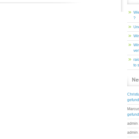
Wie
?
Und
Win
Win
ver
rai
to 
Ne
Christ
gefun
Marcus
gefun
admin
admin