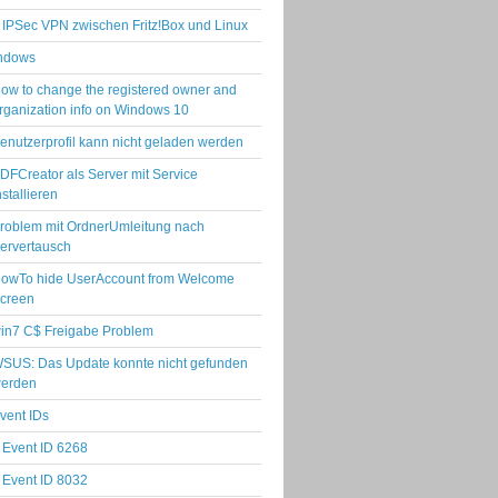
IPSec VPN zwischen Fritz!Box und Linux
ndows
ow to change the registered owner and
rganization info on Windows 10
enutzerprofil kann nicht geladen werden
DFCreator als Server mit Service
nstallieren
roblem mit OrdnerUmleitung nach
ervertausch
owTo hide UserAccount from Welcome
creen
in7 C$ Freigabe Problem
SUS: Das Update konnte nicht gefunden
erden
vent IDs
Event ID 6268
Event ID 8032