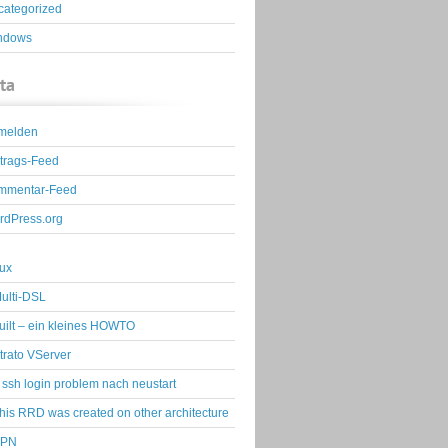
categorized
ndows
ta
melden
trags-Feed
mmentar-Feed
rdPress.org
ux
ulti-DSL
uilt – ein kleines HOWTO
trato VServer
ssh login problem nach neustart
his RRD was created on other architecture
VPN