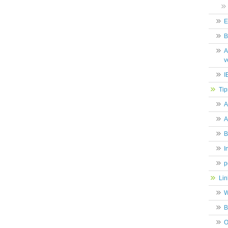
E
B
A
v
I
Tip
A
A
B
I
p
Lin
W
B
O