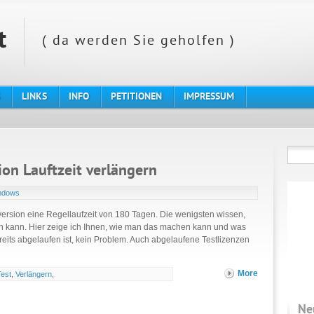
t
( da werden Sie geholfen )
LINKS
INFO
PETITIONEN
IMPRESSUM
on Lauftzeit verlängern
ndows
version eine Regellaufzeit von 180 Tagen. Die wenigsten wissen,
rn kann. Hier zeige ich Ihnen, wie man das machen kann und was
ereits abgelaufen ist, kein Problem. Auch abgelaufene Testlizenzen
More
Test
,
Verlängern
,
Ne